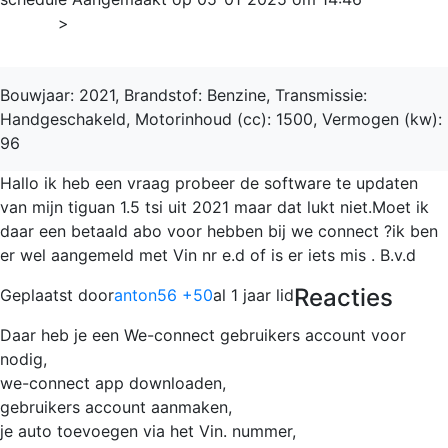
Home
>
Tiguan
Bouwjaar: 2021, Brandstof: Benzine, Transmissie:
Handgeschakeld, Motorinhoud (cc): 1500, Vermogen (kw):
96
Hallo ik heb een vraag probeer de software te updaten
van mijn tiguan 1.5 tsi uit 2021 maar dat lukt niet.Moet ik
daar een betaald abo voor hebben bij we connect ?ik ben
er wel aangemeld met Vin nr e.d of is er iets mis . B.v.d
Reacties
Geplaatst door
anton56 +50
al 1 jaar lid
Daar heb je een We-connect gebruikers account voor
nodig,
we-connect app downloaden,
gebruikers account aanmaken,
je auto toevoegen via het Vin. nummer,