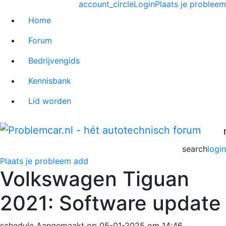
account_circle
Login
Plaats je probleem
Home
Forum
Bedrijvengids
Kennisbank
Lid worden
search
login
Plaats je probleem
add
Volkswagen Tiguan
2021: Software update
schedule
Aangemaakt op 05-01-2025 om 14:46