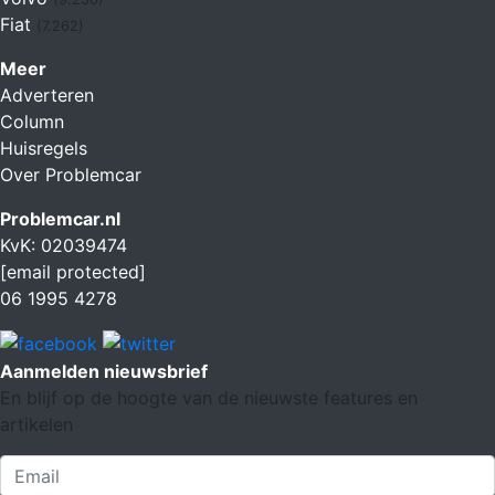
Fiat
(7.262)
Meer
Adverteren
Column
Huisregels
Over Problemcar
Problemcar.nl
KvK: 02039474
[email protected]
06 1995 4278
Aanmelden nieuwsbrief
En blijf op de hoogte van de nieuwste features en
artikelen