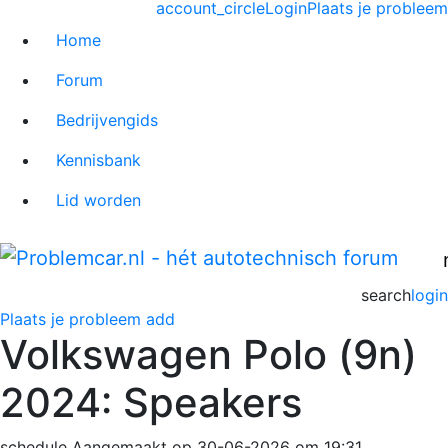
account_circle
Login
Plaats je probleem
Home
Forum
Bedrijvengids
Kennisbank
Lid worden
search
login
Plaats je probleem
add
Volkswagen Polo (9n)
2024: Speakers
schedule
Aangemaakt op 30-06-2026 om 19:31