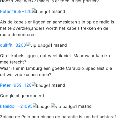
Hoezo veel werk? Plaats is er toch in het portier?
Peter_1959
+120
1 maand
Als de kabels er liggen en aangesloten zijn op de radio is
het te overzien,anders wordt het kabels trekken en de
radio demonteren.
quikfit
+3200
1 maand
Of er kabels liggen, dat weet ik niet. Maar waar kan ik er
mee terecht?
Waar is er in Limburg een goede Caraudio Specialist die
dit wel zou kunnen doen?
Peter_1959
+120
1 maand
Google al geprobeerd.
kaleido 1
+21095
1 maand
Zolang de Polo nog binnen de garantie is kan het achteraf