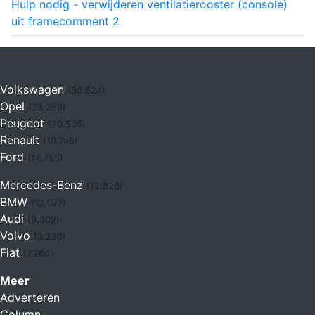
Hulp nodig - verwijderen ventilatierooster (console)
uit frame
comment
2
Volkswagen
(30.624)
Opel
(28.289)
Peugeot
(20.535)
Renault
(19.746)
Ford
(14.756)
Mercedes-Benz
(12.828)
BMW
(12.077)
Audi
(9.302)
Volvo
(9.230)
Fiat
(7.264)
Meer
Adverteren
Column