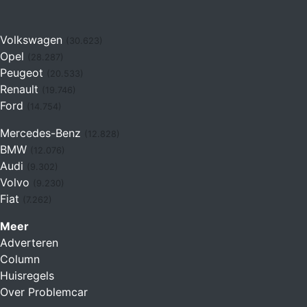
Volkswagen
(30.623)
Opel
(28.287)
Peugeot
(20.533)
Renault
(19.746)
Ford
(14.754)
Mercedes-Benz
(12.828)
BMW
(12.076)
Audi
(9.302)
Volvo
(9.230)
Fiat
(7.262)
Meer
Adverteren
Column
Huisregels
Over Problemcar