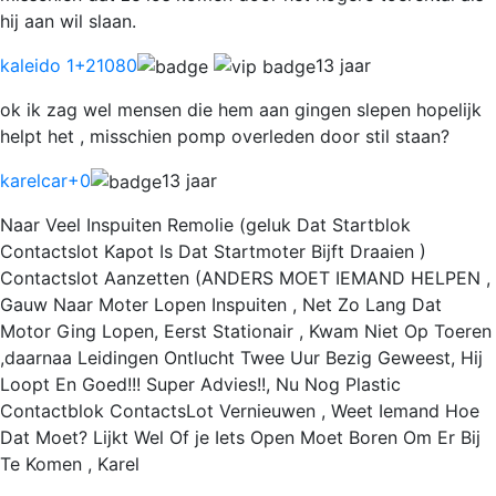
hij aan wil slaan.
kaleido 1
+21080
13 jaar
ok ik zag wel mensen die hem aan gingen slepen hopelijk
helpt het , misschien pomp overleden door stil staan?
karelcar
+0
13 jaar
Naar Veel Inspuiten Remolie (geluk Dat Startblok
Contactslot Kapot Is Dat Startmoter Bijft Draaien )
Contactslot Aanzetten (ANDERS MOET IEMAND HELPEN ,
Gauw Naar Moter Lopen Inspuiten , Net Zo Lang Dat
Motor Ging Lopen, Eerst Stationair , Kwam Niet Op Toeren
,daarnaa Leidingen Ontlucht Twee Uur Bezig Geweest, Hij
Loopt En Goed!!! Super Advies!!, Nu Nog Plastic
Contactblok ContactsLot Vernieuwen , Weet Iemand Hoe
Dat Moet? Lijkt Wel Of je Iets Open Moet Boren Om Er Bij
Te Komen , Karel