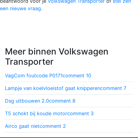
beantwoord voor je
Volkswagen Transporter
of
stel zelf
een nieuwe vraag.
Meer binnen Volkswagen
Transporter
VagCom foutcode P0171
comment
10
Lampje van koelvloeistof gaat knipperen
comment
7
Dsg uitbouwen 2.0
comment
8
T5 schokt bij koude motor
comment
3
Airco gaat niet
comment
2