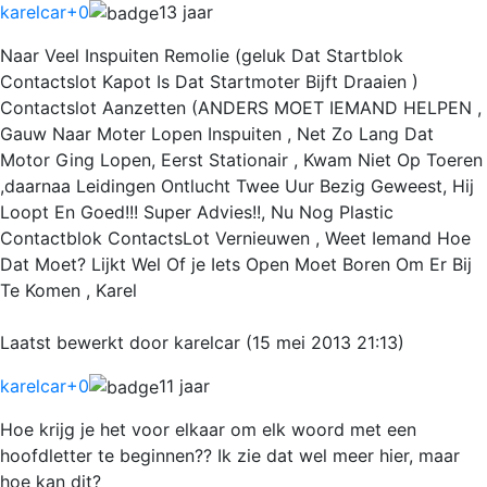
karelcar
+0
13 jaar
Naar Veel Inspuiten Remolie (geluk Dat Startblok
Contactslot Kapot Is Dat Startmoter Bijft Draaien )
Contactslot Aanzetten (ANDERS MOET IEMAND HELPEN ,
Gauw Naar Moter Lopen Inspuiten , Net Zo Lang Dat
Motor Ging Lopen, Eerst Stationair , Kwam Niet Op Toeren
,daarnaa Leidingen Ontlucht Twee Uur Bezig Geweest, Hij
Loopt En Goed!!! Super Advies!!, Nu Nog Plastic
Contactblok ContactsLot Vernieuwen , Weet Iemand Hoe
Dat Moet? Lijkt Wel Of je Iets Open Moet Boren Om Er Bij
Te Komen , Karel
Laatst bewerkt door karelcar (15 mei 2013 21:13)
karelcar
+0
11 jaar
Hoe krijg je het voor elkaar om elk woord met een
hoofdletter te beginnen?? Ik zie dat wel meer hier, maar
hoe kan dit?