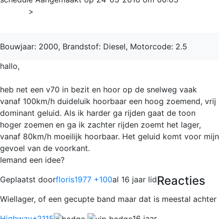
Home
>
V70
Bouwjaar: 2000, Brandstof: Diesel, Motorcode: 2.5
hallo,
heb net een v70 in bezit en hoor op de snelweg vaak
vanaf 100km/h duideluik hoorbaar een hoog zoemend, vrij
dominant geluid. Als ik harder ga rijden gaat de toon
hoger zoemen en ga ik zachter rijden zoemt het lager,
vanaf 80km/h moeilijk hoorbaar. Het geluid komt voor mijn
gevoel van de voorkant.
Iemand een idee?
Reacties
Geplaatst door
floris1977 +100
al 16 jaar lid
Wiellager, of een gecupte band maar dat is meestal achter
Highway
+2115
16 jaar