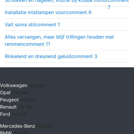
7
Installatie mistlampen voor
comment
6
Valt soms stil
comment
1
Alles vervangen, maar blijf trillingen houden met
remmen
comment
11
Rinkelend en dreunend geluid
comment
3
Volkswagen
(30.624)
Opel
(28.289)
Peugeot
(20.535)
Renault
(19.746)
Ford
(14.756)
Mercedes-Benz
(12.828)
BMW
(12.077)