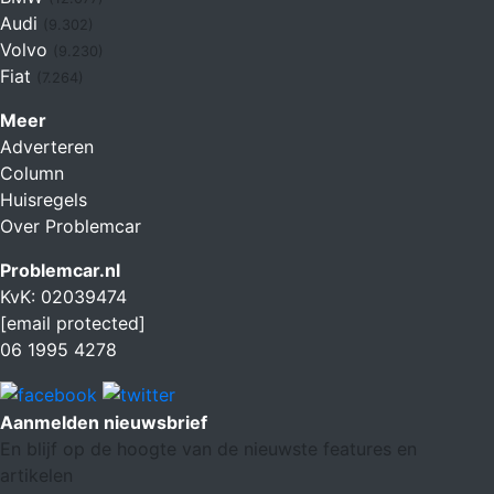
Audi
(9.302)
Volvo
(9.230)
Fiat
(7.264)
Meer
Adverteren
Column
Huisregels
Over Problemcar
Problemcar.nl
KvK: 02039474
[email protected]
06 1995 4278
Aanmelden nieuwsbrief
En blijf op de hoogte van de nieuwste features en
artikelen