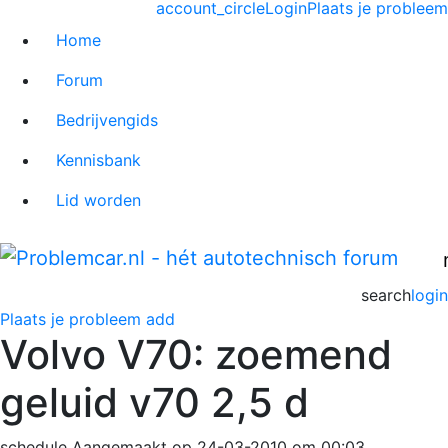
account_circle
Login
Plaats je probleem
Home
Forum
Bedrijvengids
Kennisbank
Lid worden
search
login
Plaats je probleem
add
Volvo V70: zoemend
geluid v70 2,5 d
schedule
Aangemaakt op 24-03-2010 om 00:03