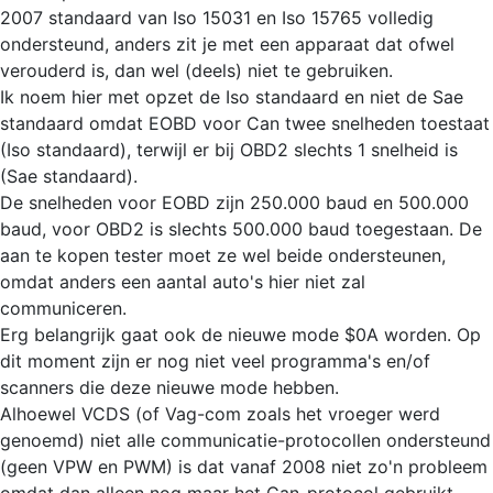
2007 standaard van Iso 15031 en Iso 15765 volledig
ondersteund, anders zit je met een apparaat dat ofwel
verouderd is, dan wel (deels) niet te gebruiken.
Ik noem hier met opzet de Iso standaard en niet de Sae
standaard omdat EOBD voor Can twee snelheden toestaat
(Iso standaard), terwijl er bij OBD2 slechts 1 snelheid is
(Sae standaard).
De snelheden voor EOBD zijn 250.000 baud en 500.000
baud, voor OBD2 is slechts 500.000 baud toegestaan. De
aan te kopen tester moet ze wel beide ondersteunen,
omdat anders een aantal auto's hier niet zal
communiceren.
Erg belangrijk gaat ook de nieuwe mode $0A worden. Op
dit moment zijn er nog niet veel programma's en/of
scanners die deze nieuwe mode hebben.
Alhoewel VCDS (of Vag-com zoals het vroeger werd
genoemd) niet alle communicatie-protocollen ondersteund
(geen VPW en PWM) is dat vanaf 2008 niet zo'n probleem
omdat dan alleen nog maar het Can-protocol gebruikt