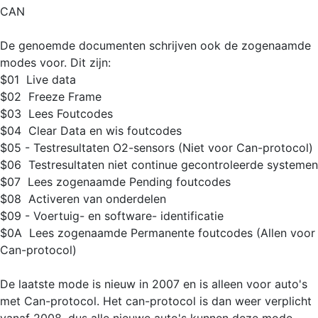
CAN
De genoemde documenten schrijven ook de zogenaamde
modes voor. Dit zijn:
$01  Live data
$02  Freeze Frame
$03  Lees Foutcodes
$04  Clear Data en wis foutcodes
$05 - Testresultaten O2-sensors (Niet voor Can-protocol)
$06  Testresultaten niet continue gecontroleerde systemen
$07  Lees zogenaamde Pending foutcodes
$08  Activeren van onderdelen
$09 - Voertuig- en software- identificatie
$0A  Lees zogenaamde Permanente foutcodes (Allen voor
Can-protocol)
De laatste mode is nieuw in 2007 en is alleen voor auto's
met Can-protocol. Het can-protocol is dan weer verplicht
vanaf 2008, dus alle nieuwe auto's kunnen deze mode