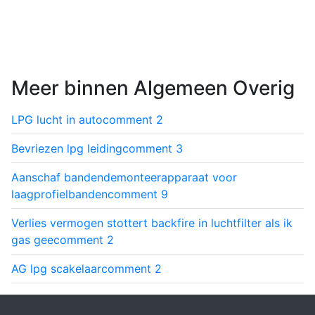
Meer binnen Algemeen Overig
LPG lucht in auto
comment
2
Bevriezen lpg leiding
comment
3
Aanschaf bandendemonteerapparaat voor
laagprofielbanden
comment
9
Verlies vermogen stottert backfire in luchtfilter als ik
gas gee
comment
2
AG lpg scakelaar
comment
2