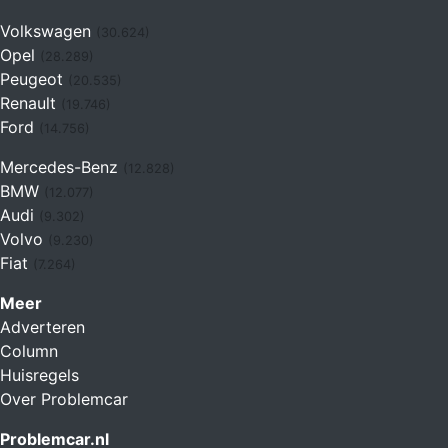
Volkswagen
(30.624)
Opel
(28.289)
Peugeot
(20.535)
Renault
(19.746)
Ford
(14.756)
Mercedes-Benz
(12.828)
BMW
(12.077)
Audi
(9.302)
Volvo
(9.230)
Fiat
(7.264)
Meer
Adverteren
Column
Huisregels
Over Problemcar
Problemcar.nl