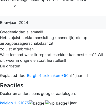
Home
>
1-serie
Bouwjaar: 2024
Goedemiddag allemaal!!
Heb zojuist stekkeraansluiting (mannelijk) die op
airbagpassagierschakelaar zit.
zojuist afgebroken!
Weet iemand waar ik reparatiestekker kan bestellen?? Wil
dit weer in originele staat herstellen!!
De groeten
Geplaatst door
Burghof trekhaken +50
al 1 jaar lid
Reacties
Dealer en anders eens google raadplegen.
kaleido 1
+21075
1 jaar