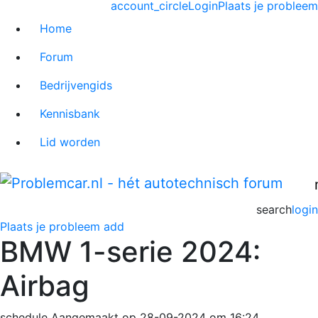
account_circle
Login
Plaats je probleem
Home
Forum
Bedrijvengids
Kennisbank
Lid worden
search
login
Plaats je probleem
add
BMW 1-serie 2024:
Airbag
schedule
Aangemaakt op 28-09-2024 om 16:24