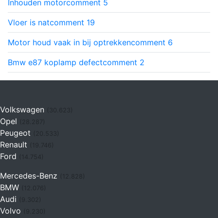
Inhouden motor
comment
5
Vloer is nat
comment
19
Motor houd vaak in bij optrekken
comment
6
Bmw e87 koplamp defect
comment
2
Volkswagen
(30.623)
Opel
(28.287)
Peugeot
(20.533)
Renault
(19.746)
Ford
(14.754)
Mercedes-Benz
(12.828)
BMW
(12.076)
Audi
(9.302)
Volvo
(9.230)