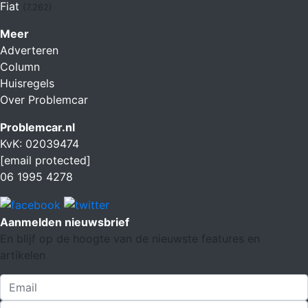
Fiat
(7.262)
Meer
Adverteren
Column
Huisregels
Over Problemcar
Problemcar.nl
KvK: 02039474
[email protected]
06 1995 4278
Aanmelden nieuwsbrief
En blijf op de hoogte van de nieuwste features en
artikelen