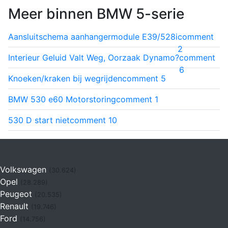
Meer binnen BMW 5-serie
Aansluitschema aanhangermodule E39/528i
comment
2
Interieur Geluid Valt Weg, Oorzaak Dynamo?
comment
6
Knoeken/kraken bij wegrijden
comment
5
BMW 530 e60 Motorstoring
comment
1
530 D start niet
comment
10
Volkswagen
(30.624)
Opel
(28.289)
Peugeot
(20.535)
Renault
(19.746)
Ford
(14.756)