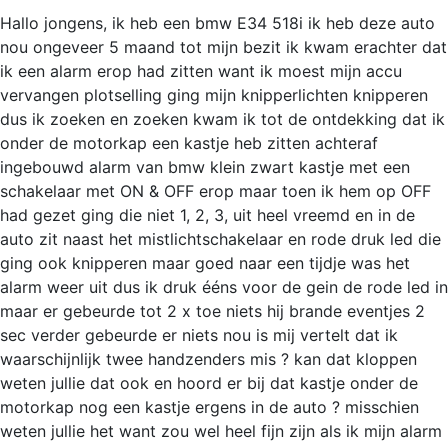
Hallo jongens, ik heb een bmw E34 518i ik heb deze auto
nou ongeveer 5 maand tot mijn bezit ik kwam erachter dat
ik een alarm erop had zitten want ik moest mijn accu
vervangen plotselling ging mijn knipperlichten knipperen
dus ik zoeken en zoeken kwam ik tot de ontdekking dat ik
onder de motorkap een kastje heb zitten achteraf
ingebouwd alarm van bmw klein zwart kastje met een
schakelaar met ON & OFF erop maar toen ik hem op OFF
had gezet ging die niet 1, 2, 3, uit heel vreemd en in de
auto zit naast het mistlichtschakelaar en rode druk led die
ging ook knipperen maar goed naar een tijdje was het
alarm weer uit dus ik druk ééns voor de gein de rode led in
maar er gebeurde tot 2 x toe niets hij brande eventjes 2
sec verder gebeurde er niets nou is mij vertelt dat ik
waarschijnlijk twee handzenders mis ? kan dat kloppen
weten jullie dat ook en hoord er bij dat kastje onder de
motorkap nog een kastje ergens in de auto ? misschien
weten jullie het want zou wel heel fijn zijn als ik mijn alarm