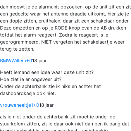
dan moewt je de alarmunit opzoeken. op de unit zit een zit
een gedeelte waar het antenne draadje uitkomt, hier zie je
een dopje zitten, eruithalen, daar zit een schakelaar onder,
Deze omzetten en op je RODE knop cvan de AB drukken
totdat het alarm reageert. Zodra ie reageert is ie
geprogrammeerd. NIET vergeten het schakelaartje weer
terug te zetten.
BMWWillem
+0
18 jaar
Heeft iemand een idee waar deze unit zit?
Hoe ziet ie er ongeveer uit?
Onder de achterbank zie ik niks en achter het
dashboardkasje ook niet.
vrouweneeltje1
+0
18 jaar
als ie niet onder de achterbank zit moet ie onder de
stuurkolom zitten, zit ie daar ook niet dan ben ik bang dat
ie eruit gehaald is. een zwarte kast , rechthoekig