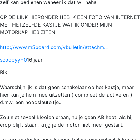
zelf kan bedienen waneer ik dat wil haha
OP DE LINK HIERONDER HEB IK EEN FOTO VAN INTERNET
MET HETZELFDE KASTJE WAT IK ONDER MIJN
MOTORKAP HEB ZITEN
http://www.m5board.com/vbulletin/attachm...
scoopyy
+0
16 jaar
Rik
Waarschijnlijk is dat geen schakelaar op het kastje, maar
hier kun je hem mee uitzetten ( compleet de-activeren )
d.m.v. een noodsleuteltje..
Zou niet teveel klooien eraan, nu je geen AB hebt, als hij
erop blijft staan, krijg je de motor niet meer gestart.
Je zou de dealer eens kunnen bellen, waarschijnlijk kun je