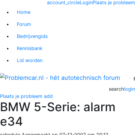
account_circle
Login
Plaats je probleem
Home
Forum
Bedrijvengids
Kennisbank
Lid worden
search
login
Plaats je probleem
add
BMW 5-Serie: alarm
e34
schedule
Aangemaakt op 07-12-2007 om 20:12