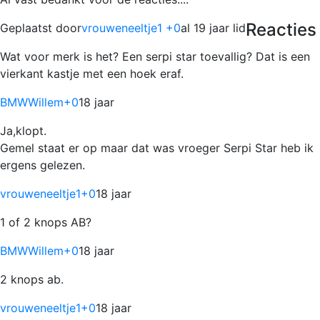
Reacties
Geplaatst door
vrouweneeltje1 +0
al 19 jaar lid
Wat voor merk is het? Een serpi star toevallig? Dat is een
vierkant kastje met een hoek eraf.
BMWWillem
+0
18 jaar
Ja,klopt.
Gemel staat er op maar dat was vroeger Serpi Star heb ik
ergens gelezen.
vrouweneeltje1
+0
18 jaar
1 of 2 knops AB?
BMWWillem
+0
18 jaar
2 knops ab.
vrouweneeltje1
+0
18 jaar