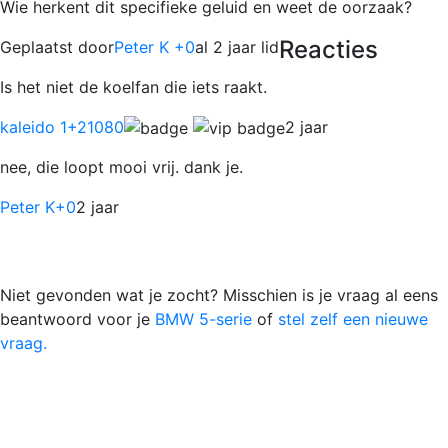
Wie herkent dit specifieke geluid en weet de oorzaak?
Reacties
Geplaatst door
Peter K +0
al 2 jaar lid
Is het niet de koelfan die iets raakt.
kaleido 1
+21080
2 jaar
nee, die loopt mooi vrij. dank je.
Peter K
+0
2 jaar
Niet gevonden wat je zocht? Misschien is je vraag al eens
beantwoord voor je
BMW 5-serie
of
stel zelf een nieuwe
vraag.