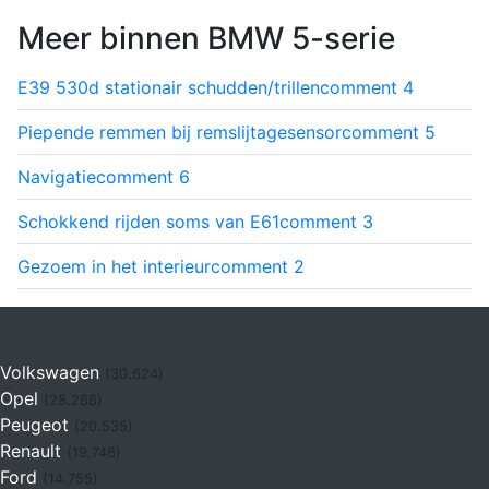
Meer binnen BMW 5-serie
E39 530d stationair schudden/trillen
comment
4
Piepende remmen bij remslijtagesensor
comment
5
Navigatie
comment
6
Schokkend rijden soms van E61
comment
3
Gezoem in het interieur
comment
2
Volkswagen
(30.624)
Opel
(28.288)
Peugeot
(20.535)
Renault
(19.746)
Ford
(14.755)