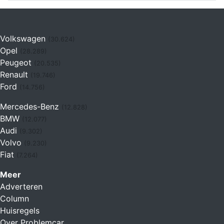
Volkswagen
(30.624)
Opel
(28.289)
Peugeot
(20.535)
Renault
(19.746)
Ford
(14.756)
Mercedes-Benz
(12.828)
BMW
(12.077)
Audi
(9.302)
Volvo
(9.230)
Fiat
(7.264)
Meer
Adverteren
Column
Huisregels
Over Problemcar