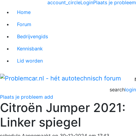
account_circle
Login
Plaats je probleem
Home
Forum
Bedrijvengids
Kennisbank
Lid worden
search
login
Plaats je probleem
add
Citroën Jumper 2021:
Linker spiegel
schedule
Aangemaakt op 30-12-2024 om 17:43