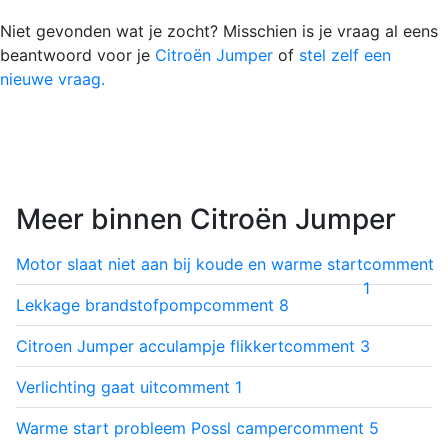
Niet gevonden wat je zocht? Misschien is je vraag al eens
beantwoord voor je
Citroën Jumper
of
stel zelf een
nieuwe vraag.
Meer binnen Citroën Jumper
Motor slaat niet aan bij koude en warme start
comment
1
Lekkage brandstofpomp
comment
8
Citroen Jumper acculampje flikkert
comment
3
Verlichting gaat uit
comment
1
Warme start probleem Possl camper
comment
5