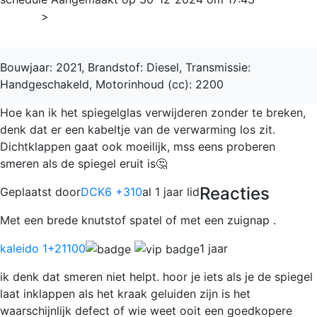
Home
>
Jumper
Bouwjaar: 2021, Brandstof: Diesel, Transmissie:
Handgeschakeld, Motorinhoud (cc): 2200
Hoe kan ik het spiegelglas verwijderen zonder te breken,
denk dat er een kabeltje van de verwarming los zit.
Dichtklappen gaat ook moeilijk, mss eens proberen
smeren als de spiegel eruit is🤔
Reacties
Geplaatst door
DCK6 +310
al 1 jaar lid
Met een brede knutstof spatel of met een zuignap .
kaleido 1
+21100
1 jaar
ik denk dat smeren niet helpt. hoor je iets als je de spiegel
laat inklappen als het kraak geluiden zijn is het
waarschijnlijk defect of wie weet ooit een goedkopere