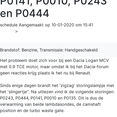
P0141, P0010, P0243
en P0444
schedule
Aangemaakt op 10-01-2020 om 15:41
Home
>
LOGAN
Brandstof: Benzine, Transmissie: Handgeschakeld
Het probleem doet zich voor bij een Dacia Logan MCV
met 0.9 TCE motor, maar omdat ik bij het Dacia-forum
geen reacties krijg plaats ik het nu bij Renault.
Sinds enige dagen brandt het 'zigzag' storingslampje met
het 'slingertje''. Na uitlezen vind ik de volgende storingen:
P0243, P0444, P0141, P0010 en P0135. Dit is dus de
verwarming van beide lambdasondes, de camshaft
position en de turbo waste gate.