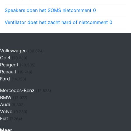
Speakers doen het SOMS niet
comment
0
Ventilator doet het zacht hard of niet
comment
0
Volkswagen
(30.624)
Opel
(28.289)
Peugeot
(20.535)
Renault
(19.746)
Ford
(14.756)
Mercedes-Benz
(12.828)
BMW
(12.077)
Audi
(9.302)
Volvo
(9.230)
Fiat
(7.264)
Meer