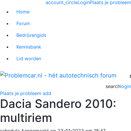
account_circle
Login
Plaats je probleem
Home
Forum
Bedrijvengids
Kennisbank
Lid worden
search
login
Plaats je probleem
add
Dacia Sandero 2010:
multiriem
schedule
Aangemaakt op 23-01-2023 om 18:47