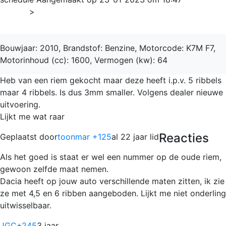
Home
>
Sandero
Bouwjaar: 2010, Brandstof: Benzine, Motorcode: K7M F7,
Motorinhoud (cc): 1600, Vermogen (kw): 64
Heb van een riem gekocht maar deze heeft i.p.v. 5 ribbels
maar 4 ribbels. Is dus 3mm smaller. Volgens dealer nieuwe
uitvoering.
Lijkt me wat raar
Reacties
Geplaatst door
toonmar +125
al 22 jaar lid
Als het goed is staat er wel een nummer op de oude riem,
gewoon zelfde maat nemen.
Dacia heeft op jouw auto verschillende maten zitten, ik zie
ze met 4,5 en 6 ribben aangeboden. Lijkt me niet onderling
uitwisselbaar.
JGC
+245
3 jaar