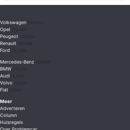
Volkswagen
(30.623)
Opel
(28.287)
Peugeot
(20.533)
Renault
(19.746)
Ford
(14.754)
Mercedes-Benz
(12.828)
BMW
(12.076)
Audi
(9.302)
Volvo
(9.230)
Fiat
(7.262)
Meer
Adverteren
Column
Huisregels
Over Problemcar