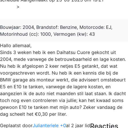
Home
>
Cuore
Bouwjaar: 2004, Brandstof: Benzine, Motorcode: EJ,
Motorinhoud (cc): 1000, Vermogen (kw): 43
Hallo allemaal,
Sinds 3 weken heb ik een Daihatsu Cuore gekocht uit
2004, mede vanwege de betrouwbaarheid en lage kosten.
Nu heb ik afgelopen 2 keer netjes E5 getankt, dat wat
voorgeschreven wordt. Nu heb ik een kennis die bij de
BMW garage als monteur werkt, die adviseert omstebeurt
E5 en E10 te tanken, vanwege de lagere kosten, en
aangezien ik de auto niet maanden stil laat staan. Ik dacht
toch nog even controleren via jullie; kan het kwaad soms
gewoon E10 te tanken met mijn auto? Zeker vandaag de
dag scheelt het €0,30 per liter.
Reacties
Geplaatst door
Julianteriele +0
al 2 jaar lid