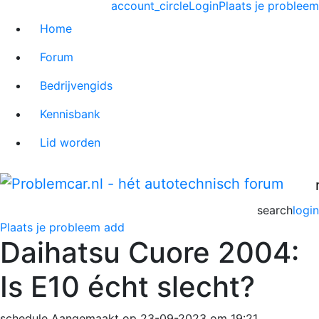
account_circle
Login
Plaats je probleem
Home
Forum
Bedrijvengids
Kennisbank
Lid worden
search
login
Plaats je probleem
add
Daihatsu Cuore 2004:
Is E10 écht slecht?
schedule
Aangemaakt op 23-09-2023 om 19:21