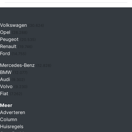
Volkswagen
(30.624)
Opel
(28.288)
Peugeot
(20.535)
Renault
(19.746)
Ford
(14.755)
Mercedes-Benz
(12.828)
BMW
(12.077)
Audi
(9.302)
Volvo
(9.230)
Fiat
(7.262)
Meer
Adverteren
Column
Huisregels