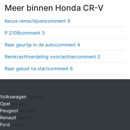
Meer binnen Honda CR-V
Keuze remschijven
comment
9
P 2109
comment
3
Raar geurtje in de auto
comment
4
Remkrachtverdeling voor/achter
comment
2
Raar geluid na start
comment
6
Volkswagen
(30.625)
Opel
(28.289)
Peugeot
(20.536)
Renault
(19.746)
Ford
(14.756)