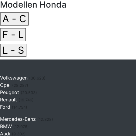
Modellen Honda
A - C
F - L
L - S
Volkswagen
(30.623)
Opel
(28.287)
Peugeot
(20.533)
Renault
(19.746)
Ford
(14.754)
Mercedes-Benz
(12.828)
BMW
(12.076)
Audi
(9.302)