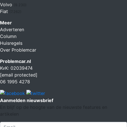
Volvo
(9.230)
Fiat
(7.262)
Meer
Adverteren
Column
Huisregels
Over Problemcar
Problemcar.nl
KvK: 02039474
[email protected]
06 1995 4278
Aanmelden nieuwsbrief
En blijf op de hoogte van de nieuwste features en
artikelen