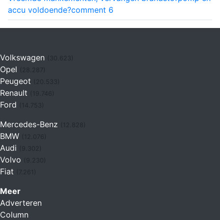
accu voldoende?
comment
6
Volkswagen
(30.623)
Opel
(28.287)
Peugeot
(20.533)
Renault
(19.746)
Ford
(14.753)
Mercedes-Benz
(12.828)
BMW
(12.076)
Audi
(9.302)
Volvo
(9.230)
Fiat
(7.261)
Meer
Adverteren
Column