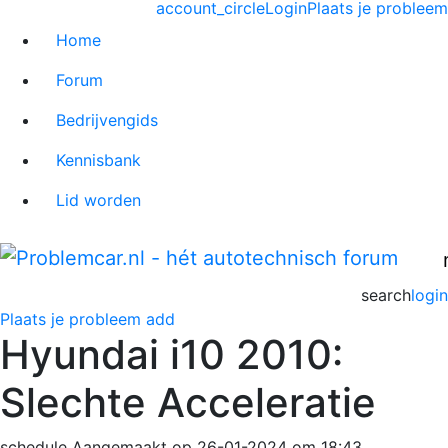
account_circle
Login
Plaats je probleem
Home
Forum
Bedrijvengids
Kennisbank
Lid worden
search
login
Plaats je probleem
add
Hyundai i10 2010:
Slechte Acceleratie
schedule
Aangemaakt op 26-01-2024 om 18:43