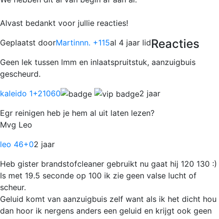
Alvast bedankt voor jullie reacties!
Reacties
Geplaatst door
Martinnn. +115
al 4 jaar lid
Geen lek tussen lmm en inlaatspruitstuk, aanzuigbuis
gescheurd.
kaleido 1
+21060
2 jaar
Egr reinigen heb je hem al uit laten lezen?
Mvg Leo
leo 46
+0
2 jaar
Heb gister brandstofcleaner gebruikt nu gaat hij 120 130 :)
Is met 19.5 seconde op 100 ik zie geen valse lucht of
scheur.
Geluid komt van aanzuigbuis zelf want als ik het dicht hou
dan hoor ik nergens anders een geluid en krijgt ook geen