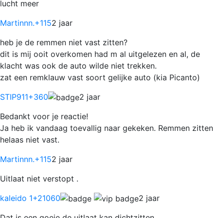
lucht meer
Martinnn.
+115
2 jaar
heb je de remmen niet vast zitten?
dit is mij ooit overkomen had m al uitgelezen en al, de
klacht was ook de auto wilde niet trekken.
zat een remklauw vast soort gelijke auto (kia Picanto)
STIP911
+360
2 jaar
Bedankt voor je reactie!
Ja heb ik vandaag toevallig naar gekeken. Remmen zitten
helaas niet vast.
Martinnn.
+115
2 jaar
Uitlaat niet verstopt .
kaleido 1
+21060
2 jaar
Dat is een goeie de uitlaat kan dichtzitten.