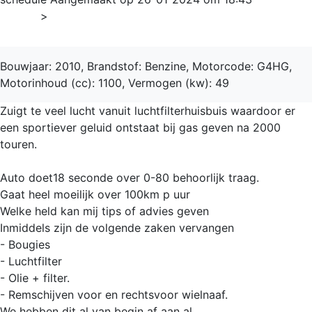
Home
>
i10
Bouwjaar: 2010, Brandstof: Benzine, Motorcode: G4HG,
Motorinhoud (cc): 1100, Vermogen (kw): 49
Zuigt te veel lucht vanuit luchtfilterhuisbuis waardoor er
een sportiever geluid ontstaat bij gas geven na 2000
touren.
Auto doet18 seconde over 0-80 behoorlijk traag.
Gaat heel moeilijk over 100km p uur
Welke held kan mij tips of advies geven
Inmiddels zijn de volgende zaken vervangen
- Bougies
- Luchtfilter
- Olie + filter.
- Remschijven voor en rechtsvoor wielnaaf.
We hebben dit al van begin af aan al.