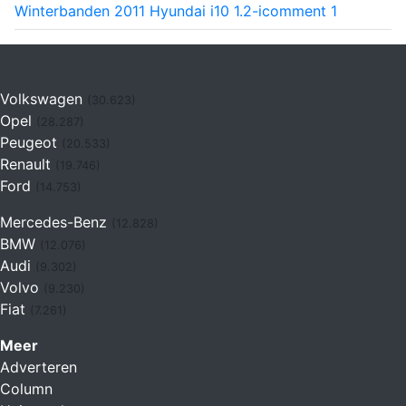
Winterbanden 2011 Hyundai i10 1.2-i
comment
1
Volkswagen
(30.623)
Opel
(28.287)
Peugeot
(20.533)
Renault
(19.746)
Ford
(14.753)
Mercedes-Benz
(12.828)
BMW
(12.076)
Audi
(9.302)
Volvo
(9.230)
Fiat
(7.261)
Meer
Adverteren
Column