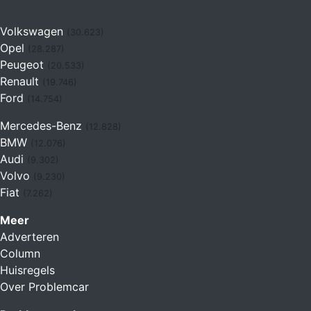
Volkswagen
(30.623)
Opel
(28.287)
Peugeot
(20.533)
Renault
(19.746)
Ford
(14.754)
Mercedes-Benz
(12.828)
BMW
(12.076)
Audi
(9.302)
Volvo
(9.230)
Fiat
(7.262)
Meer
Adverteren
Column
Huisregels
Over Problemcar