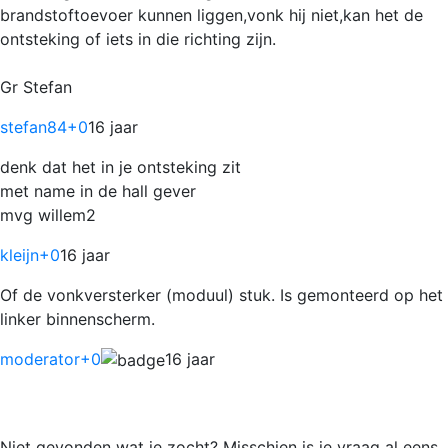
brandstoftoevoer kunnen liggen,vonk hij niet,kan het de
ontsteking of iets in die richting zijn.
Gr Stefan
stefan84
+0
16 jaar
denk dat het in je ontsteking zit
met name in de hall gever
mvg willem2
kleijn
+0
16 jaar
Of de vonkversterker (moduul) stuk. Is gemonteerd op het
linker binnenscherm.
moderator
+0
16 jaar
Niet gevonden wat je zocht? Misschien is je vraag al eens