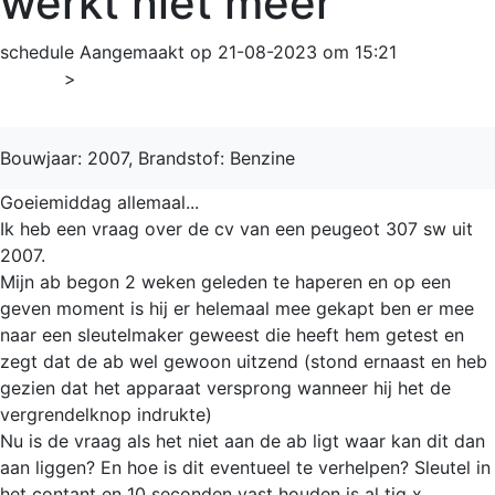
werkt niet meer
schedule
Aangemaakt op 21-08-2023 om 15:21
Home
>
307
Bouwjaar: 2007, Brandstof: Benzine
Goeiemiddag allemaal...
Ik heb een vraag over de cv van een peugeot 307 sw uit
2007.
Mijn ab begon 2 weken geleden te haperen en op een
geven moment is hij er helemaal mee gekapt ben er mee
naar een sleutelmaker geweest die heeft hem getest en
zegt dat de ab wel gewoon uitzend (stond ernaast en heb
gezien dat het apparaat versprong wanneer hij het de
vergrendelknop indrukte)
Nu is de vraag als het niet aan de ab ligt waar kan dit dan
aan liggen? En hoe is dit eventueel te verhelpen? Sleutel in
het contant en 10 seconden vast houden is al tig x