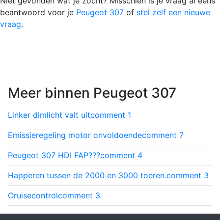
Niet gevonden wat je zocht? Misschien is je vraag al eens
beantwoord voor je
Peugeot 307
of
stel zelf een nieuwe
vraag.
Meer binnen Peugeot 307
Linker dimlicht valt uit
comment
1
Emissieregeling motor onvoldoende
comment
7
Peugeot 307 HDI FAP???
comment
4
Happeren tussen de 2000 en 3000 toeren.
comment
3
Cruisecontrol
comment
3