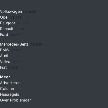
Volkswagen
(30.625)
Opel
(28.289)
Peugeot
(20.536)
Renault
(19.746)
Ford
(14.756)
Mercedes-Benz
(12.829)
BMW
(12.077)
Audi
(9.302)
Volvo
(9.230)
Fiat
(7.264)
Meer
Adverteren
Column
Huisregels
Over Problemcar