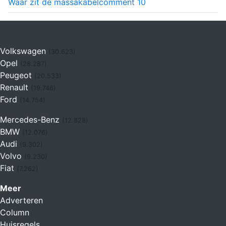
Waar zit de massakabel
comment
10
Volkswagen
(30.623)
Opel
(28.287)
Peugeot
(20.533)
Renault
(19.746)
Ford
(14.754)
Mercedes-Benz
(12.828)
BMW
(12.076)
Audi
(9.302)
Volvo
(9.230)
Fiat
(7.262)
Meer
Adverteren
Column
Huisregels