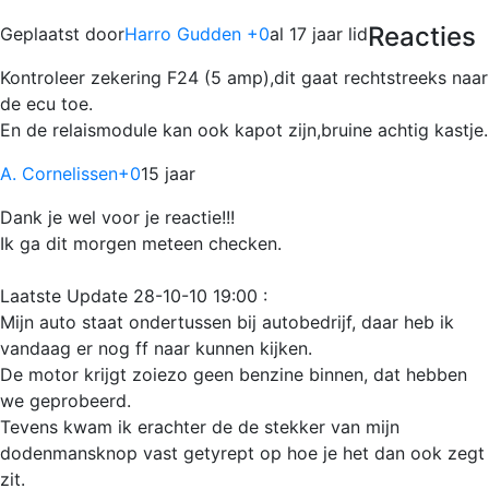
Reacties
Geplaatst door
Harro Gudden +0
al 17 jaar lid
Kontroleer zekering F24 (5 amp),dit gaat rechtstreeks naar
de ecu toe.
En de relaismodule kan ook kapot zijn,bruine achtig kastje.
A. Cornelissen
+0
15 jaar
Dank je wel voor je reactie!!!
Ik ga dit morgen meteen checken.
Laatste Update 28-10-10 19:00 :
Mijn auto staat ondertussen bij autobedrijf, daar heb ik
vandaag er nog ff naar kunnen kijken.
De motor krijgt zoiezo geen benzine binnen, dat hebben
we geprobeerd.
Tevens kwam ik erachter de de stekker van mijn
dodenmansknop vast getyrept op hoe je het dan ook zegt
zit.