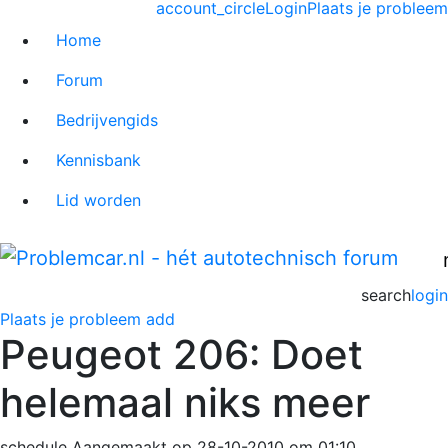
account_circle
Login
Plaats je probleem
Home
Forum
Bedrijvengids
Kennisbank
Lid worden
search
login
Plaats je probleem
add
Peugeot 206: Doet
helemaal niks meer
schedule
Aangemaakt op 28-10-2010 om 01:10