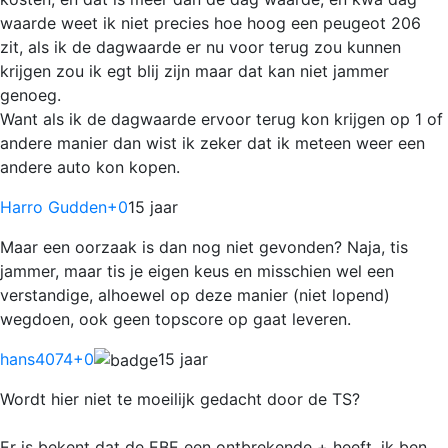
waarde weet ik niet precies hoe hoog een peugeot 206
zit, als ik de dagwaarde er nu voor terug zou kunnen
krijgen zou ik egt blij zijn maar dat kan niet jammer
genoeg.
Want als ik de dagwaarde ervoor terug kon krijgen op 1 of
andere manier dan wist ik zeker dat ik meteen weer een
andere auto kon kopen.
Harro Gudden
+0
15 jaar
Maar een oorzaak is dan nog niet gevonden? Naja, tis
jammer, maar tis je eigen keus en misschien wel een
verstandige, alhoewel op deze manier (niet lopend)
wegdoen, ook geen topscore op gaat leveren.
hans4074
+0
15 jaar
Wordt hier niet te moeilijk gedacht door de TS?
Er is bekent dat de EBE een ontbrekende + heeft, ik ben