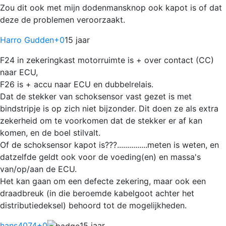
Zou dit ook met mijn dodenmansknop ook kapot is of dat
deze de problemen veroorzaakt.
Harro Gudden
+0
15 jaar
F24 in zekeringkast motorruimte is + over contact (CC)
naar ECU,
F26 is + accu naar ECU en dubbelrelais.
Dat de stekker van schoksensor vast gezet is met
bindstripje is op zich niet bijzonder. Dit doen ze als extra
zekerheid om te voorkomen dat de stekker er af kan
komen, en de boel stilvalt.
Of de schoksensor kapot is???...............meten is weten, en
datzelfde geldt ook voor de voeding(en) en massa's
van/op/aan de ECU.
Het kan gaan om een defecte zekering, maar ook een
draadbreuk (in die beroemde kabelgoot achter het
distributiedeksel) behoord tot de mogelijkheden.
hans4074
+0
15 jaar