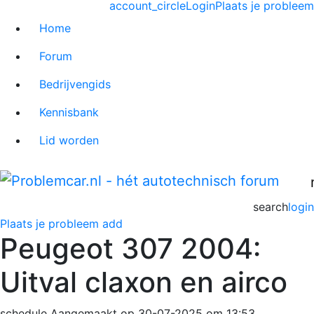
account_circle
Login
Plaats je probleem
Home
Forum
Bedrijvengids
Kennisbank
Lid worden
search
login
Plaats je probleem
add
Peugeot 307 2004:
Uitval claxon en airco
schedule
Aangemaakt op 30-07-2025 om 13:53