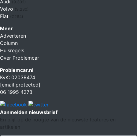
Audi
(9.302)
Volvo
(9.230)
Fiat
(7.264)
Meer
Adverteren
Column
Huisregels
Over Problemcar
Problemcar.nl
KvK: 02039474
[email protected]
06 1995 4278
Aanmelden nieuwsbrief
En blijf op de hoogte van de nieuwste features en
artikelen