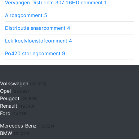
Vervangen Distr.riem 307 1.6HDI
comment
1
Airbag
comment
5
Distributie snaar
comment
4
Lek koelvloeistof
comment
4
Po420 storing
comment
9
Volkswagen
(30.625)
Opel
(28.289)
Peugeot
(20.536)
Renault
(19.746)
Ford
(14.756)
Mercedes-Benz
(12.829)
BMW
(12.077)