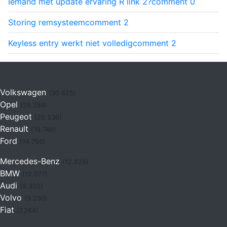
Iemand met update ervaring R link 2?
comment
0
Storing remsysteem
comment
2
Keyless entry werkt niet volledig
comment
2
Volkswagen
(30.625)
Opel
(28.289)
Peugeot
(20.536)
Renault
(19.746)
Ford
(14.756)
Mercedes-Benz
(12.829)
BMW
(12.077)
Audi
(9.302)
Volvo
(9.230)
Fiat
(7.264)