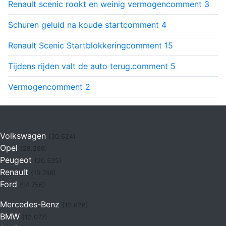
Renault scenic rookt en weinig vermogen
comment
3
Schuren geluid na koude start
comment
4
Renault Scenic Startblokkering
comment
15
Tijdens rijden valt de auto terug.
comment
5
Vermogen
comment
2
Volkswagen
(30.624)
Opel
(28.289)
Peugeot
(20.535)
Renault
(19.746)
Ford
(14.756)
Mercedes-Benz
(12.828)
BMW
(12.077)