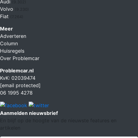
Audi
(9.302)
Volvo
(9.230)
Fiat
(7.264)
Meer
Adverteren
Column
Huisregels
Over Problemcar
Problemcar.nl
KvK: 02039474
[email protected]
06 1995 4278
Aanmelden nieuwsbrief
En blijf op de hoogte van de nieuwste features en
artikelen