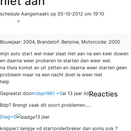
niet aan
schedule
Aangemaakt op 05-10-2012 om 19:10
Home
>
Scénic
Bouwjaar: 2004, Brandstof: Benzine, Motorcode: 2000
mijn auto start wel maar slaat niet aan na een keer duwen
en daarna weer proberen te starten dan weer wel.
na thuis komst en uit zetten en daarna weer starten geen
probleem maar na een nacht doet ie weer niet
help
Reacties
Geplaatst door
robje1961 +0
al 13 jaar lid
Bdp? Brengt vaak dit soort problemen.....
Diag
+0
13 jaar
knippert lampje vd startonderbreker dan soms ook ?