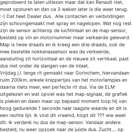
geprobeerd te laten uitlezen maar dat kan Renault niet,
moet opsturen en dan ca 3 weken later is die weer terug.
:-( Dat heet Dealer dus . Alle contacten en verbindingen
zijn schoongemaakt met spray en nagelopen. Wat nog rest
zijn de sensor achterop de luchtinlaat en de map-sensor,
besteld op vin en motornummer maar verkeerde geleverd.
Map is twee draads en ik kreeg een drie draads, ook de
mee bestelde nokkenassensor was de verkeerde,
aansluiting zit horizontaal en de nieuwe zit vertikaal, past
dus niet onder de slangen van de inlaat.
Vrijdag j.l. lange rit gemaakt naar Gorinchem, hiervandaan
ruim 200km, enkele knippertjes van het motorlampjes en
daarna niets meer, een perfecte rit dus. Via de ELM
uitgelezen en wat opviel was het map-signaal, de grafiek
is pieken en dalen maar op bepaald moment loop hij van
hoog gedurende 1 seconde naar laagste waarde en dit is
een rechte lijn. Ik vind dit vreemd, klopt dit ??? wie weet
dit. Ik verdenk nu dus de map-sensor. Vandaar andere
besteld, nu weer opzoek naar de juiste dus. Zucht.... op