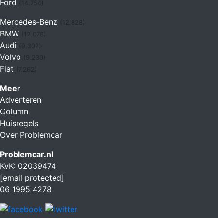
Ford
(14.754)
Mercedes-Benz
(12.828)
BMW
(12.076)
Audi
(9.302)
Volvo
(9.230)
Fiat
(7.262)
Meer
Adverteren
Column
Huisregels
Over Problemcar
Problemcar.nl
KvK: 02039474
[email protected]
06 1995 4278