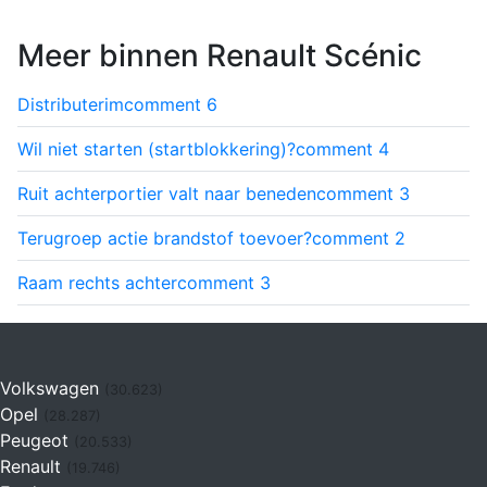
Meer binnen Renault Scénic
Distributerim
comment
6
Wil niet starten (startblokkering)?
comment
4
Ruit achterportier valt naar beneden
comment
3
Terugroep actie brandstof toevoer?
comment
2
Raam rechts achter
comment
3
Volkswagen
(30.623)
Opel
(28.287)
Peugeot
(20.533)
Renault
(19.746)