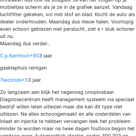
mobieltjes scherm als je ze in de grafiek aanzet. Vandaag
luchtfilter gekeken, vol met stof en blad. Kocht de auto als
dealer onderhouden. Maandag dus nieuw halen. Voorlopig
even schoon geblazen met perslucht, ziet e r stuk schoner
uit nu.
Maandag dus verder..
C.p.Kamhoot
+60
3 jaar
gasklephuis reinigen
7seconds
+5
3 jaar
Zo langzaam aan blijk het nagenoeg onoplosbaar.
Diagnosecentrum heeft management systeem via speciaal
bedrijf willen laten uitlezen maar die kan dit type niet
uitlezen. Na alles schoongemaakt en alle onderdelen van
inlaat en injectie te hebben vervangen leek het probleem
minder te worden maar na twee dagen foutloos begon het
vandaag weer. Automaatbak storing, codes 300,303 en