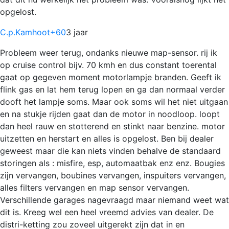
opgelost.
C.p.Kamhoot
+60
3 jaar
Probleem weer terug, ondanks nieuwe map-sensor. rij ik
op cruise control bijv. 70 kmh en dus constant toerental
gaat op gegeven moment motorlampje branden. Geeft ik
flink gas en lat hem terug lopen en ga dan normaal verder
dooft het lampje soms. Maar ook soms wil het niet uitgaan
en na stukje rijden gaat dan de motor in noodloop. loopt
dan heel rauw en stotterend en stinkt naar benzine. motor
uitzetten en herstart en alles is opgelost. Ben bij dealer
geweest maar die kan niets vinden behalve de standaard
storingen als : misfire, esp, automaatbak enz enz. Bougies
zijn vervangen, boubines vervangen, inspuiters vervangen,
alles filters vervangen en map sensor vervangen.
Verschillende garages nagevraagd maar niemand weet wat
dit is. Kreeg wel een heel vreemd advies van dealer. De
distri-ketting zou zoveel uitgerekt zijn dat in en