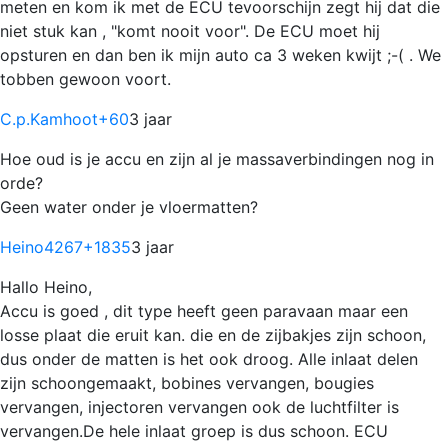
meten en kom ik met de ECU tevoorschijn zegt hij dat die
niet stuk kan , "komt nooit voor". De ECU moet hij
opsturen en dan ben ik mijn auto ca 3 weken kwijt ;-( . We
tobben gewoon voort.
C.p.Kamhoot
+60
3 jaar
Hoe oud is je accu en zijn al je massaverbindingen nog in
orde?
Geen water onder je vloermatten?
Heino4267
+1835
3 jaar
Hallo Heino,
Accu is goed , dit type heeft geen paravaan maar een
losse plaat die eruit kan. die en de zijbakjes zijn schoon,
dus onder de matten is het ook droog. Alle inlaat delen
zijn schoongemaakt, bobines vervangen, bougies
vervangen, injectoren vervangen ook de luchtfilter is
vervangen.De hele inlaat groep is dus schoon. ECU