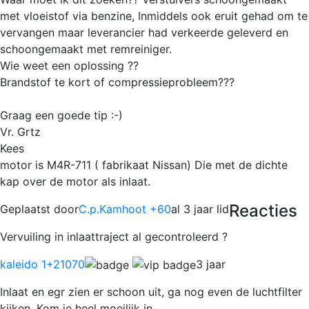
met vloeistof via benzine, Inmiddels ook eruit gehad om te
vervangen maar leverancier had verkeerde geleverd en
schoongemaakt met remreiniger.
Wie weet een oplossing ??
Brandstof te kort of compressieprobleem???
Graag een goede tip :-)
Vr. Grtz
Kees
motor is M4R-711 ( fabrikaat Nissan) Die met de dichte
kap over de motor als inlaat.
Reacties
Geplaatst door
C.p.Kamhoot +60
al 3 jaar lid
Vervuiling in inlaattraject al gecontroleerd ?
kaleido 1
+21070
3 jaar
Inlaat en egr zien er schoon uit, ga nog even de luchtfilter
kijken. Kom je heel moeilijk in.