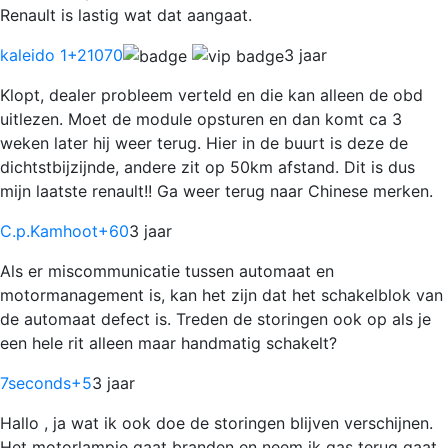
Renault is lastig wat dat aangaat.
kaleido 1
+21070
3 jaar
Klopt, dealer probleem verteld en die kan alleen de obd
uitlezen. Moet de module opsturen en dan komt ca 3
weken later hij weer terug. Hier in de buurt is deze de
dichtstbijzijnde, andere zit op 50km afstand. Dit is dus
mijn laatste renault!! Ga weer terug naar Chinese merken.
C.p.Kamhoot
+60
3 jaar
Als er miscommunicatie tussen automaat en
motormanagement is, kan het zijn dat het schakelblok van
de automaat defect is. Treden de storingen ook op als je
een hele rit alleen maar handmatig schakelt?
7seconds
+5
3 jaar
Hallo , ja wat ik ook doe de storingen blijven verschijnen.
Het motorlampje gaat branden en neem ik gas terug gaat