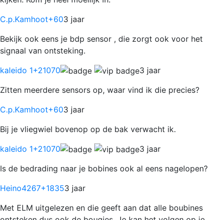
C.p.Kamhoot
+60
3 jaar
Bekijk ook eens je bdp sensor , die zorgt ook voor het
signaal van ontsteking.
kaleido 1
+21070
3 jaar
Zitten meerdere sensors op, waar vind ik die precies?
C.p.Kamhoot
+60
3 jaar
Bij je vliegwiel bovenop op de bak verwacht ik.
kaleido 1
+21070
3 jaar
Is de bedrading naar je bobines ook al eens nagelopen?
Heino4267
+1835
3 jaar
Met ELM uitgelezen en die geeft aan dat alle boubines
ontsteken dus ook de bougies. Je kan het volgen op je