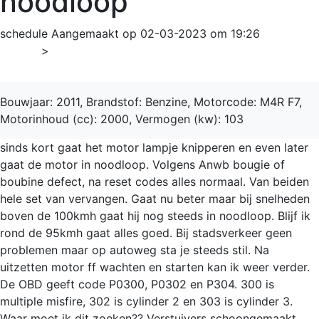
noodloop
schedule
Aangemaakt op 02-03-2023 om 19:26
Home
>
Scénic
Bouwjaar: 2011, Brandstof: Benzine, Motorcode: M4R F7,
Motorinhoud (cc): 2000, Vermogen (kw): 103
sinds kort gaat het motor lampje knipperen en even later
gaat de motor in noodloop. Volgens Anwb bougie of
boubine defect, na reset codes alles normaal. Van beiden
hele set van vervangen. Gaat nu beter maar bij snelheden
boven de 100kmh gaat hij nog steeds in noodloop. Blijf ik
rond de 95kmh gaat alles goed. Bij stadsverkeer geen
problemen maar op autoweg sta je steeds stil. Na
uitzetten motor ff wachten en starten kan ik weer verder.
De OBD geeft code P0300, P0302 en P304. 300 is
multiple misfire, 302 is cylinder 2 en 303 is cylinder 3.
Waar moet ik dit zoeken?? Verstuivers schoongemaakt