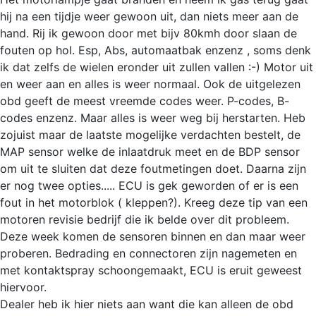
hij na een tijdje weer gewoon uit, dan niets meer aan de
hand. Rij ik gewoon door met bijv 80kmh door slaan de
fouten op hol. Esp, Abs, automaatbak enzenz , soms denk
ik dat zelfs de wielen eronder uit zullen vallen :-) Motor uit
en weer aan en alles is weer normaal. Ook de uitgelezen
obd geeft de meest vreemde codes weer. P-codes, B-
codes enzenz. Maar alles is weer weg bij herstarten. Heb
zojuist maar de laatste mogelijke verdachten bestelt, de
MAP sensor welke de inlaatdruk meet en de BDP sensor
om uit te sluiten dat deze foutmetingen doet. Daarna zijn
er nog twee opties..... ECU is gek geworden of er is een
fout in het motorblok ( kleppen?). Kreeg deze tip van een
motoren revisie bedrijf die ik belde over dit probleem.
Deze week komen de sensoren binnen en dan maar weer
proberen. Bedrading en connectoren zijn nagemeten en
met kontaktspray schoongemaakt, ECU is eruit geweest
hiervoor.
Dealer heb ik hier niets aan want die kan alleen de obd