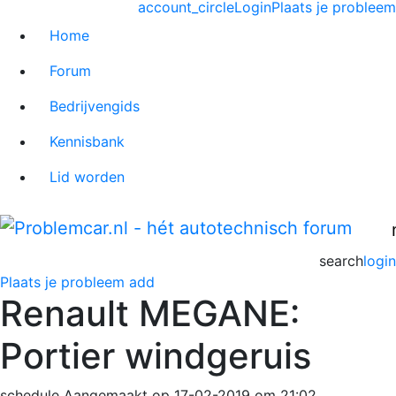
account_circle
Login
Plaats je probleem
Home
Forum
Bedrijvengids
Kennisbank
Lid worden
search
login
Plaats je probleem
add
Renault MEGANE:
Portier windgeruis
schedule
Aangemaakt op 17-02-2019 om 21:02