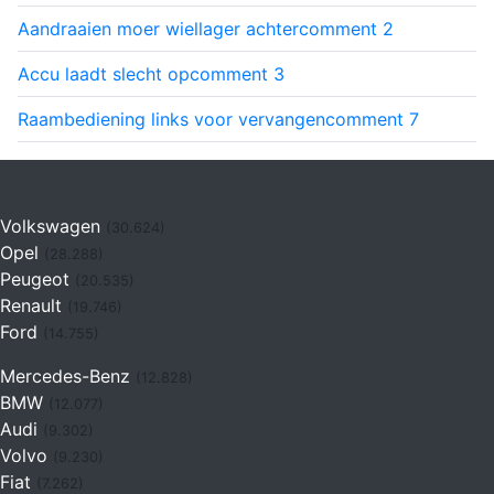
Aandraaien moer wiellager achter
comment
2
Accu laadt slecht op
comment
3
Raambediening links voor vervangen
comment
7
Volkswagen
(30.624)
Opel
(28.288)
Peugeot
(20.535)
Renault
(19.746)
Ford
(14.755)
Mercedes-Benz
(12.828)
BMW
(12.077)
Audi
(9.302)
Volvo
(9.230)
Fiat
(7.262)