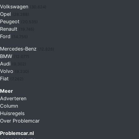
Volkswagen
(30.624)
Opel
(28.288)
Peugeot
(20.535)
Renault
(19.746)
Ford
(14.755)
Mercedes-Benz
(12.828)
BMW
(12.077)
Audi
(9.302)
Volvo
(9.230)
Fiat
(7.262)
Meer
Adverteren
Column
Huisregels
Over Problemcar
Problemcar.nl