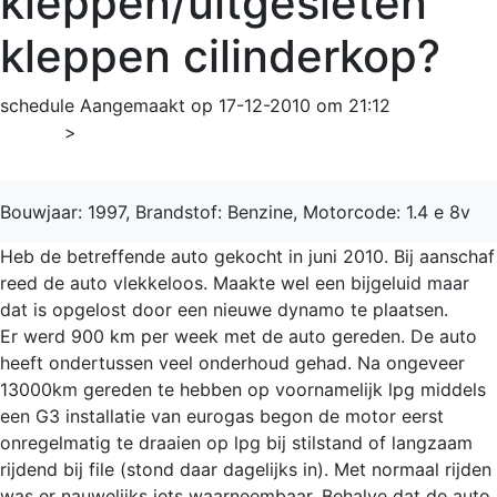
kleppen/uitgesleten
kleppen cilinderkop?
schedule
Aangemaakt op 17-12-2010 om 21:12
Home
>
Scénic
Bouwjaar: 1997, Brandstof: Benzine, Motorcode: 1.4 e 8v
Heb de betreffende auto gekocht in juni 2010. Bij aanschaf
reed de auto vlekkeloos. Maakte wel een bijgeluid maar
dat is opgelost door een nieuwe dynamo te plaatsen.
Er werd 900 km per week met de auto gereden. De auto
heeft ondertussen veel onderhoud gehad. Na ongeveer
13000km gereden te hebben op voornamelijk lpg middels
een G3 installatie van eurogas begon de motor eerst
onregelmatig te draaien op lpg bij stilstand of langzaam
rijdend bij file (stond daar dagelijks in). Met normaal rijden
was er nauwelijks iets waarneembaar. Behalve dat de auto