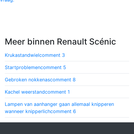
Meer binnen Renault Scénic
Krukastandwiel
comment
3
Startproblemen
comment
5
Gebroken nokkenas
comment
8
Kachel weerstand
comment
1
Lampen van aanhanger gaan allemaal knipperen
wanneer knipperlich
comment
6