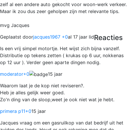
zelf al een andere auto gekocht voor woon-werk verkeer.
Maar ik zou dus zeer geholpen zijn met relevante tips.
mvg Jacques
Reacties
Geplaatst door
jacques1967 +0
al 17 jaar lid
Is een vrij simpel motortje. Het wijst zich bijna vanzelf.
Distributie op tekens zetten ( krukas op 6 uur, nokkenas
op 12 uur ). Verder geen aparte dingen nodig.
moderator
+0
15 jaar
Waarom laat je de kop niet reviseren?.
Heb je alles gelijk weer goed.
Zo'n ding van de sloop,weet je ook niet wat je hebt.
primera p11
+0
15 jaar
Jacques vraag om een gasruilkop van dat bedrijf uit het
zuiden des lands. Houd er ook rekening mee dat de