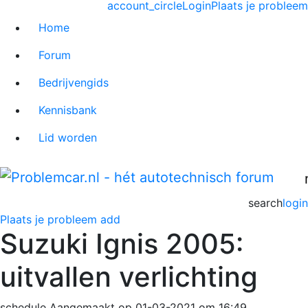
account_circle
Login
Plaats je probleem
Home
Forum
Bedrijvengids
Kennisbank
Lid worden
search
login
Plaats je probleem
add
Suzuki Ignis 2005:
uitvallen verlichting
schedule
Aangemaakt op 01-03-2021 om 16:49