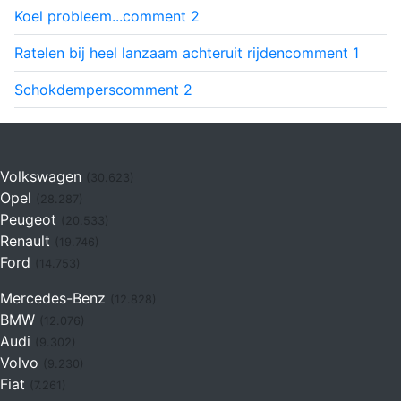
Koel probleem...
comment
2
Ratelen bij heel lanzaam achteruit rijden
comment
1
Schokdempers
comment
2
Volkswagen
(30.623)
Opel
(28.287)
Peugeot
(20.533)
Renault
(19.746)
Ford
(14.753)
Mercedes-Benz
(12.828)
BMW
(12.076)
Audi
(9.302)
Volvo
(9.230)
Fiat
(7.261)