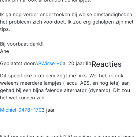
Ik ga nog verder onderzoeken bij welke omstandigheden
het probleem zich voordoet. Ik zou erg geholpen zijn met
tips.
Bij voorbaat dank!!
Ane
Reacties
Geplaatst door
APWisse +0
al 20 jaar lid
Dit specifieke probleem zegt me niks. Wel heb ik ook
weleens meerdere lampjes ( accu, ABS, en nog iets) aan
gehad bij een bijna falende alternator (dynamo). Dit zou
het wel kunnen zijn.
Michiel-0478
+170
3 jaar
Niet gevonden wat je zocht? Misschien is je vraag al eens