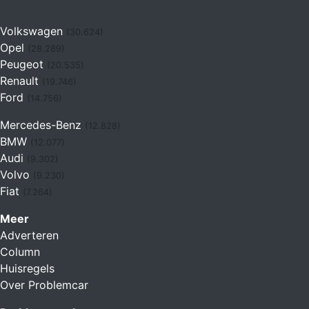
Volkswagen
(30.624)
Opel
(28.289)
Peugeot
(20.535)
Renault
(19.746)
Ford
(14.756)
Mercedes-Benz
(12.828)
BMW
(12.077)
Audi
(9.302)
Volvo
(9.230)
Fiat
(7.264)
Meer
Adverteren
Column
Huisregels
Over Problemcar