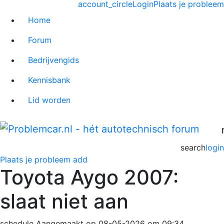
account_circle
Login
Plaats je probleem
Home
Forum
Bedrijvengids
Kennisbank
Lid worden
search
login
Plaats je probleem
add
Toyota Aygo 2007:
slaat niet aan
schedule
Aangemaakt op 08-05-2026 om 09:34