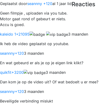
Reacties
Geplaatst door
seannny +120
al 1 jaar lid
Geen filmpje , uploaden via you tube.
Motor gaat rond of gebeurt er niets.
Accu is goed.
kaleido 1
+21095
3 maanden
Ik heb de video geplaatst op youtube.
seannny
+120
3 maanden
En wat gebeurd er als je op je eigen link klikt?
quikfit
+3200
3 maanden
Dan kom je op de video uit? Of wat bedoelt u er mee?
seannny
+120
3 maanden
Beveiligde verbinding mislukt