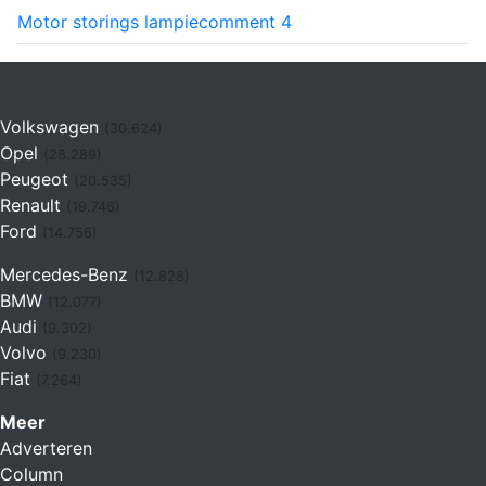
Motor storings lampie
comment
4
Volkswagen
(30.624)
Opel
(28.289)
Peugeot
(20.535)
Renault
(19.746)
Ford
(14.756)
Mercedes-Benz
(12.828)
BMW
(12.077)
Audi
(9.302)
Volvo
(9.230)
Fiat
(7.264)
Meer
Adverteren
Column