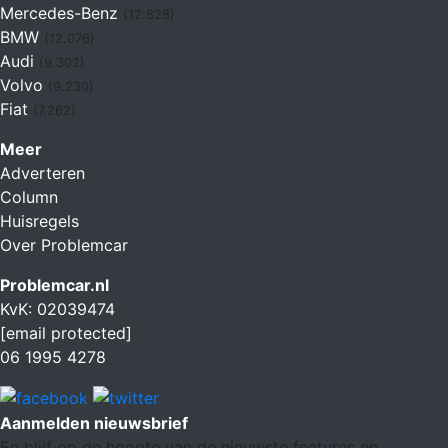
Mercedes-Benz
(12.828)
BMW
(12.076)
Audi
(9.302)
Volvo
(9.230)
Fiat
(7.262)
Meer
Adverteren
Column
Huisregels
Over Problemcar
Problemcar.nl
KvK: 02039474
[email protected]
06 1995 4278
Aanmelden nieuwsbrief
En blijf op de hoogte van de nieuwste features en