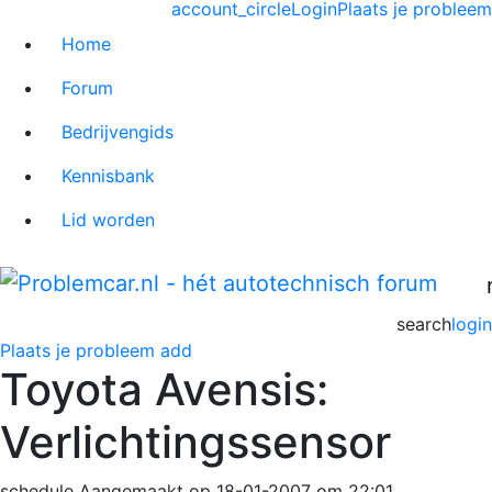
account_circle
Login
Plaats je probleem
Home
Forum
Bedrijvengids
Kennisbank
Lid worden
search
login
Plaats je probleem
add
Toyota Avensis:
Verlichtingssensor
schedule
Aangemaakt op 18-01-2007 om 22:01