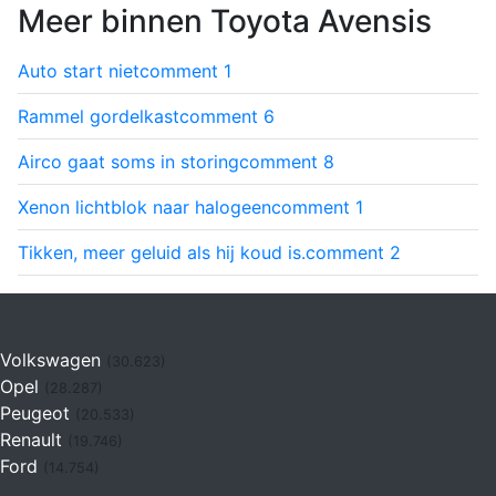
Meer binnen Toyota Avensis
Auto start niet
comment
1
Rammel gordelkast
comment
6
Airco gaat soms in storing
comment
8
Xenon lichtblok naar halogeen
comment
1
Tikken, meer geluid als hij koud is.
comment
2
Volkswagen
(30.623)
Opel
(28.287)
Peugeot
(20.533)
Renault
(19.746)
Ford
(14.754)