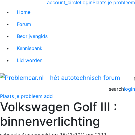
account_circle
Login
Plaats je probleem
Home
Forum
Bedrijvengids
Kennisbank
Lid worden
search
login
Plaats je probleem
add
Volkswagen Golf III :
binnenverlichting
schedule
Aangemaakt op 25-12-2011 om 21:12