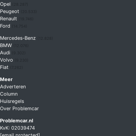
Opel
(28.287)
Peugeot
(20.533)
Renault
(19.746)
Ford
(14.754)
Mercedes-Benz
(12.828)
BMW
(12.076)
Audi
(9.302)
Volvo
(9.230)
Fiat
(7.262)
Meer
Adverteren
Column
Huisregels
Over Problemcar
Problemcar.nl
KvK: 02039474
[email protected]