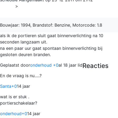
Home
>
Golf
Bouwjaar: 1994, Brandstof: Benzine, Motorcode: 1.8
als ik de portieren sluit gaat binnenverlichting na 10
seconden langzaam uit.
na een paar uur gaat spontaan binnenverlichting bij
gesloten deuren branden.
Reacties
Geplaatst door
onderhoud +0
al 18 jaar lid
En de vraag is nu.....?
Santa
+0
14 jaar
wat is er stuk .
portierschakelaar?
onderhoud
+0
14 jaar