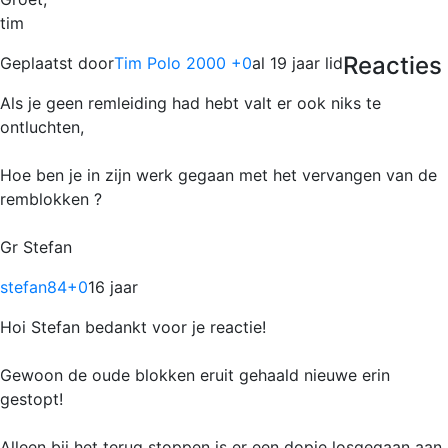
tim
Reacties
Geplaatst door
Tim Polo 2000 +0
al 19 jaar lid
Als je geen remleiding had hebt valt er ook niks te
ontluchten,
Hoe ben je in zijn werk gegaan met het vervangen van de
remblokken ?
Gr Stefan
stefan84
+0
16 jaar
Hoi Stefan bedankt voor je reactie!
Gewoon de oude blokken eruit gehaald nieuwe erin
gestopt!
Alleen bij het terug stoppen is er een dopje losgegaan aan