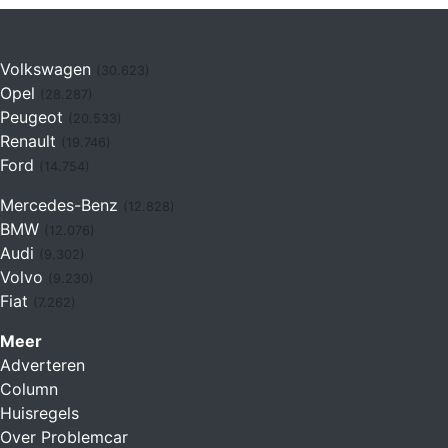
Volkswagen
(30.623)
Opel
(28.287)
Peugeot
(20.533)
Renault
(19.746)
Ford
(14.754)
Mercedes-Benz
(12.828)
BMW
(12.076)
Audi
(9.302)
Volvo
(9.230)
Fiat
(7.262)
Meer
Adverteren
Column
Huisregels
Over Problemcar