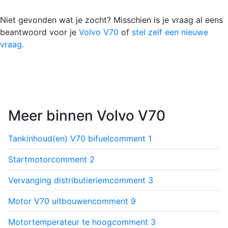
Niet gevonden wat je zocht? Misschien is je vraag al eens
beantwoord voor je
Volvo V70
of
stel zelf een nieuwe
vraag.
Meer binnen Volvo V70
Tankinhoud(en) V70 bifuel
comment
1
Startmotor
comment
2
Vervanging distributieriem
comment
3
Motor V70 uitbouwen
comment
9
Motortemperateur te hoog
comment
3