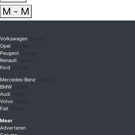
M - M
Volkswagen
(30.624)
Opel
(28.288)
Peugeot
(20.535)
Renault
(19.746)
Ford
(14.755)
Mercedes-Benz
(12.828)
BMW
(12.077)
Audi
(9.302)
Volvo
(9.230)
Fiat
(7.262)
Meer
Adverteren
Column