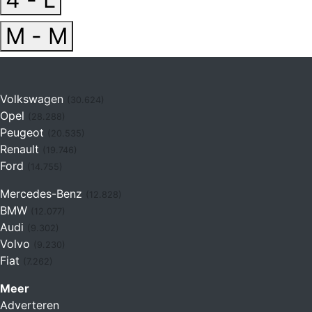
M - M
Volkswagen
(30.624)
Opel
(28.288)
Peugeot
(20.535)
Renault
(19.746)
Ford
(14.755)
Mercedes-Benz
(12.828)
BMW
(12.077)
Audi
(9.302)
Volvo
(9.230)
Fiat
(7.262)
Meer
Adverteren