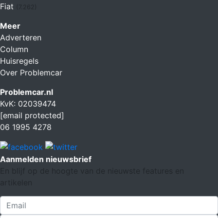
Fiat
(7.262)
Meer
Adverteren
Column
Huisregels
Over Problemcar
Problemcar.nl
KvK: 02039474
[email protected]
06 1995 4278
Aanmelden nieuwsbrief
En blijf op de hoogte van de nieuwste features en
artikelen