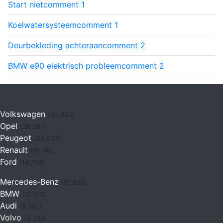
Start niet
comment
1
Koelwatersysteem
comment
1
Deurbekleding achteraan
comment
2
BMW e90 elektrisch probleem
comment
2
Volkswagen
(30.623)
Opel
(28.287)
Peugeot
(20.533)
Renault
(19.746)
Ford
(14.754)
Mercedes-Benz
(12.828)
BMW
(12.076)
Audi
(9.302)
Volvo
(9.230)