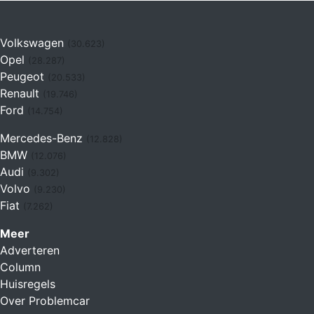
Volkswagen
(30.623)
Opel
(28.287)
Peugeot
(20.533)
Renault
(19.746)
Ford
(14.754)
Mercedes-Benz
(12.828)
BMW
(12.076)
Audi
(9.302)
Volvo
(9.230)
Fiat
(7.262)
Meer
Adverteren
Column
Huisregels
Over Problemcar