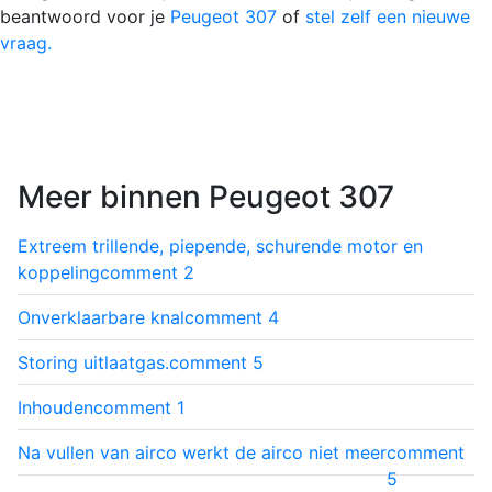
beantwoord voor je
Peugeot 307
of
stel zelf een nieuwe
vraag.
Meer binnen Peugeot 307
Extreem trillende, piepende, schurende motor en
koppeling
comment
2
Onverklaarbare knal
comment
4
Storing uitlaatgas.
comment
5
Inhouden
comment
1
Na vullen van airco werkt de airco niet meer
comment
5