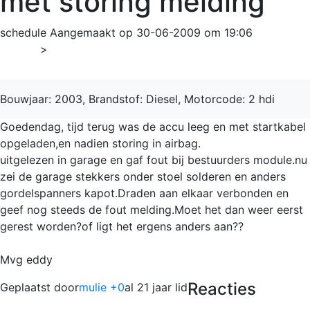
met storing melding
schedule
Aangemaakt op 30-06-2009 om 19:06
Home
>
307
Bouwjaar: 2003, Brandstof: Diesel, Motorcode: 2 hdi
Goedendag, tijd terug was de accu leeg en met startkabel
opgeladen,en nadien storing in airbag.
uitgelezen in garage en gaf fout bij bestuurders module.nu
zei de garage stekkers onder stoel solderen en anders
gordelspanners kapot.Draden aan elkaar verbonden en
geef nog steeds de fout melding.Moet het dan weer eerst
gerest worden?of ligt het ergens anders aan??
Mvg eddy
Reacties
Geplaatst door
mulie +0
al 21 jaar lid