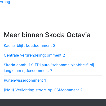
vraag.
Meer binnen Skoda Octavia
Kachel blijft koud
comment
3
Centrale vergrendeling
comment
2
Skoda combi 1.9 TDI,auto "schommelt/hobbelt" bij
langzaam rijden
comment
7
Ruitenwisser
comment
1
(No.1) Verlichting stoort op GSM
comment
2