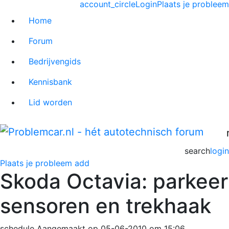
account_circle
Login
Plaats je probleem
Home
Forum
Bedrijvengids
Kennisbank
Lid worden
search
login
Plaats je probleem
add
Skoda Octavia: parkeer
sensoren en trekhaak
schedule
Aangemaakt op 05-06-2010 om 15:06