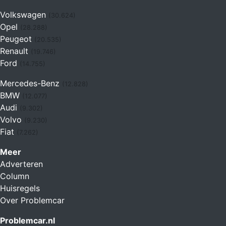
Volkswagen
(30.624)
Opel
(28.288)
Peugeot
(20.535)
Renault
(19.746)
Ford
(14.755)
Mercedes-Benz
(12.828)
BMW
(12.077)
Audi
(9.302)
Volvo
(9.230)
Fiat
(7.262)
Meer
Adverteren
Column
Huisregels
Over Problemcar
Problemcar.nl