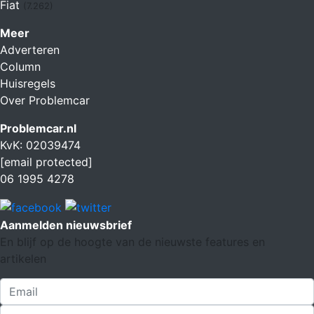
Fiat
(7.262)
Meer
Adverteren
Column
Huisregels
Over Problemcar
Problemcar.nl
KvK: 02039474
[email protected]
06 1995 4278
Aanmelden nieuwsbrief
En blijf op de hoogte van de nieuwste features en
artikelen