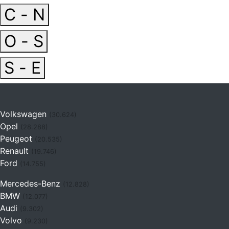
C - N
O - S
S - E
Volkswagen
(30.624)
Opel
(28.288)
Peugeot
(20.535)
Renault
(19.746)
Ford
(14.755)
Mercedes-Benz
(12.828)
BMW
(12.077)
Audi
(9.302)
Volvo
(9.230)