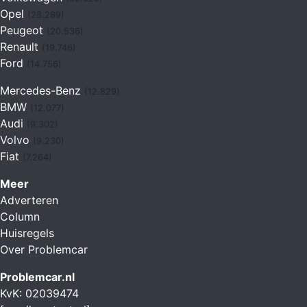
Opel
(28.289)
Peugeot
(20.536)
Renault
(19.746)
Ford
(14.756)
Mercedes-Benz
(12.829)
BMW
(12.077)
Audi
(9.302)
Volvo
(9.230)
Fiat
(7.264)
Meer
Adverteren
Column
Huisregels
Over Problemcar
Problemcar.nl
KvK: 02039474